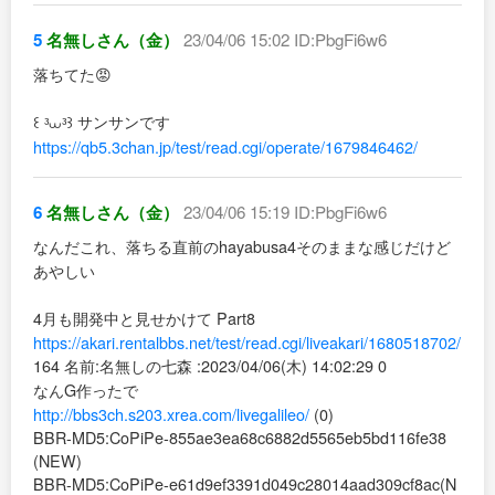
5
名無しさん（金）
23/04/06 15:02 ID:PbgFi6w6
落ちてた😡
꒰ ᵌ⩊ᵌ꒱ サンサンです
https://qb5.3chan.jp/test/read.cgi/operate/1679846462/
6
名無しさん（金）
23/04/06 15:19 ID:PbgFi6w6
なんだこれ、落ちる直前のhayabusa4そのままな感じだけど
あやしい
4月も開発中と見せかけて Part8
https://akari.rentalbbs.net/test/read.cgi/liveakari/1680518702/
164 名前:名無しの七森 :2023/04/06(木) 14:02:29 0
なんG作ったで
http://bbs3ch.s203.xrea.com/livegalileo/
(0)
BBR-MD5:CoPiPe-855ae3ea68c6882d5565eb5bd116fe38
(NEW)
BBR-MD5:CoPiPe-e61d9ef3391d049c28014aad309cf8ac(N