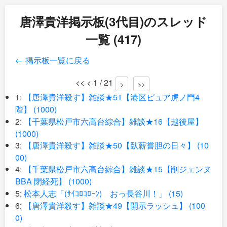
唐澤貴洋掲示板(3代目)のスレッド
一覧 (417)
← 掲示板一覧に戻る
<< < 1 / 21
>
>>
1:
【唐澤貴洋殺す】雑談★51【港区ピュア虎ノ門4
階】 (1000)
2:
【千葉県松戸市六高台綜合】雑談★16【越後屋】
(1000)
3:
【唐澤貴洋殺す】雑談★50【臥薪嘗胆の日々】 (10
00)
4:
【千葉県松戸市六高台綜合】雑談★15【削ジェンヌ
BBA 閉経死】 (1000)
5:
松本人志「(ｻｲｺﾛｺﾛｰﾝ) おっ長谷川！」 (15)
6:
【唐澤貴洋殺す】雑談★49【開示ラッシュ】 (100
0)