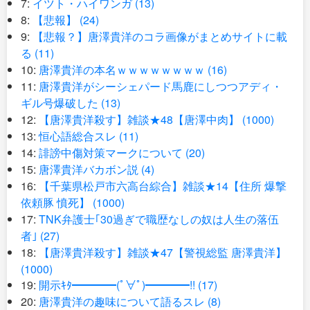
7:
イツト・ハイワンガ (13)
8:
【悲報】 (24)
9:
【悲報？】唐澤貴洋のコラ画像がまとめサイトに載
る (11)
10:
唐澤貴洋の本名ｗｗｗｗｗｗｗｗ (16)
11:
唐澤貴洋がシーシェパード馬鹿にしつつアディ・
ギル号爆破した (13)
12:
【唐澤貴洋殺す】雑談★48【唐澤中肉】 (1000)
13:
恒心語総合スレ (11)
14:
誹謗中傷対策マークについて (20)
15:
唐澤貴洋バカボン説 (4)
16:
【千葉県松戸市六高台綜合】雑談★14【住所 爆撃
依頼豚 憤死】 (1000)
17:
TNK弁護士｢30過ぎで職歴なしの奴は人生の落伍
者｣ (27)
18:
【唐澤貴洋殺す】雑談★47【警視総監 唐澤貴洋】
(1000)
19:
開示ｷﾀ━━━━(ﾟ∀ﾟ)━━━━!! (17)
20:
唐澤貴洋の趣味について語るスレ (8)