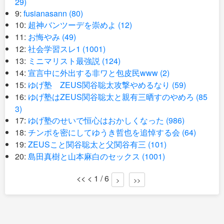
29)
9:
fusianasann (80)
10:
超神バンツーデを崇めよ (12)
11:
お悔やみ (49)
12:
社会学習スレ1 (1001)
13:
ミニマリスト最強説 (124)
14:
宣言中に外出する非ワと包皮民www (2)
15:
ゆげ塾 ZEUS関谷聡太攻撃やめるなり (59)
16:
ゆげ塾はZEUS関谷聡太と親有三晒すのやめろ (85
3)
17:
ゆげ塾のせいで恒心はおかしくなった (986)
18:
チンポを密にしてゆうき哲也を追悼する会 (64)
19:
ZEUSこと関谷聡太と父関谷有三 (101)
20:
島田真樹と山本麻白のセックス (1001)
<< < 1 / 6
>
>>