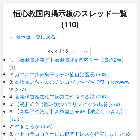
恒心教国内掲示板のスレッド一覧
(110)
← 掲示板一覧に戻る
<< < 1 / 6
>
>>
1:
【石渡貴洋殺す】石渡貴洋in国内ケー【貴洋2号】
(1)
2:
カマホマ州高島平シチパ族自治区長 (503)
3:
高橋嘉之ちゃんのチンコバッキバキでワロタwwww
w (277)
4:
菅義偉首相在任中病気で殉職する説 (708)
5:
【祝】ｶﾞｲｼﾞ瀧口徹がパラリンピック出場 (729)
6:
【高島平の誇り】高橋嘉之★45【破産じいさん】
(1001)
7:
生きとるか (454)
8:
ハセカラコロケー民のIPアドレスを特定しました (3