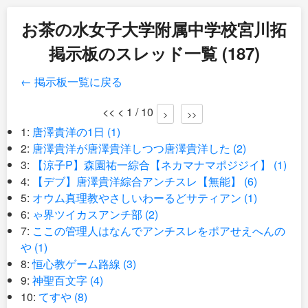
お茶の水女子大学附属中学校宮川拓
掲示板のスレッド一覧 (187)
← 掲示板一覧に戻る
<< < 1 / 10
>
>>
1:
唐澤貴洋の1日 (1)
2:
唐澤貴洋が唐澤貴洋しつつ唐澤貴洋した (2)
3:
【涼子P】森園祐一綜合【ネカマナマポジジイ】 (1)
4:
【デブ】唐澤貴洋綜合アンチスレ【無能】 (6)
5:
オウム真理教やさしいわーるどサティアン (1)
6:
ゃ界ツイカスアンチ部 (2)
7:
ここの管理人はなんでアンチスレをポアせえへんの
や (1)
8:
恒心教ゲーム路線 (3)
9:
神聖百文字 (4)
10:
てすや (8)