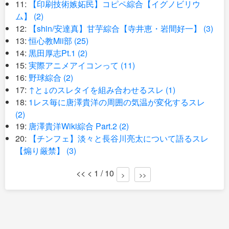
11:
【印刷技術嫉妬民】コピペ綜合【イグノビリウ
ム】 (2)
12:
【shin/安達真】甘芋綜合【寺井恵・岩間好一】 (3)
13:
恒心教Mii部 (25)
14:
黒田厚志Pt.1 (2)
15:
実際アニメアイコンって (11)
16:
野球綜合 (2)
17:
↑と↓のスレタイを組み合わせるスレ (1)
18:
1レス毎に唐澤貴洋の周囲の気温が変化するスレ
(2)
19:
唐澤貴洋Wiki綜合 Part.2 (2)
20:
【チンフェ】淡々と長谷川亮太について語るスレ
【煽り厳禁】 (3)
<< < 1 / 10
>
>>