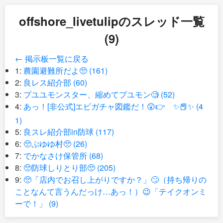
offshore_livetulipのスレッド一覧
(9)
← 掲示板一覧に戻る
1:
農園避難所だよ🥺 (161)
2:
良レス紹介部 (60)
3:
プユユモンスター、縮めてプユモン🧐 (52)
4:
あっ！[非公式]エビガチャ図鑑だ！😲👉 ✨📕✨ (4
1)
5:
良スレ紹介部in防球 (117)
6:
🥺ぷゆゆ村🥺 (26)
7:
でかなさけ保管所 (68)
8:
🥺防球しりとり部🥺 (205)
9:
🥺「店内でお召し上がりですか？」🙄（持ち帰りの
ことなんて言うんだっけ…あっ！）😉「テイクオンミ
ーで！」 (9)