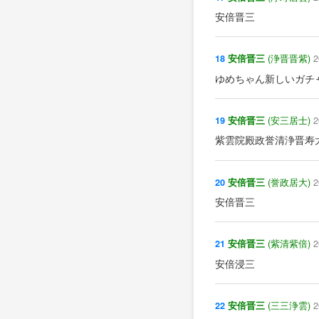
安倍晋三
(浄晋晋紫)
2
18
安倍晋三
ゆめちゃん新しいガチャ
(安三居士)
2
19
安倍晋三
紫雲院殿政誉清浄晋寿
(誉政居大)
2
20
安倍晋三
安倍晋三
(紫清紫倍)
2
21
安倍晋三
安倍浸三
(三三浄雲)
2
22
安倍晋三