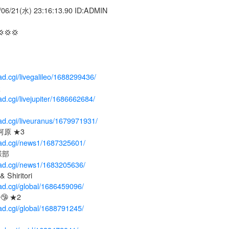
/21(水) 23:16:13.90 ID:ADMIN
💢💢
ead.cgi/livegalileo/1688299436/
談
ead.cgi/livejupiter/1686662684/
read.cgi/liveuranus/1679971931/
原 ★3
read.cgi/news1/1687325601/
様部
read.cgi/news1/1683205636/
 Shiritori
ead.cgi/global/1686459096/
e🤥 ★2
ead.cgi/global/1688791245/