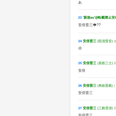
あ
23
'新規au'@転載禁止
安倍晋三👁??
(院清晋安)
(
24
安倍晋三
💩
(居政三士)
2
25
安倍晋三
安倍
(寿政晋殿)
(
26
安倍晋三
安倍晋三
(三殿雲清)
2
27
安倍晋三
安倍晋三