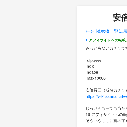
安倍
←← 掲示板一覧に
1
アフィサイトへの転載
みっともないガチャで
!slip:vvvv
!noid
!noabe
!max10000
安倍晋三（戒名ガチャ
https://wiki.sannan.nl
じっけんもーでも当たり
19 アフィサイトへの転載は禁止
そういやここに糞の字