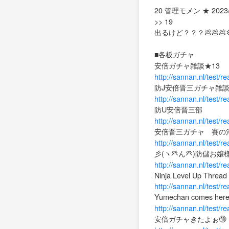
20 管理モメン ★ 2023/06
>> 19
出るけど？？？💩💩💩💢
■各板ガチャ
安倍ガチャ雑談★13
http://sannan.nl/test/r
防J安倍晋三ガチャ雑
http://sannan.nl/test/r
防U安倍晋三部
http://sannan.nl/test/
安倍晋三ガチャ 賽の河
http://sannan.nl/test/
彡(ヽ癶ん癶)防儲お嬢
http://sannan.nl/test/
Ninja Level Up Thread &
http://sannan.nl/test/r
Yumechan comes her
http://sannan.nl/test/r
安倍ガチャきたよぉ🤥