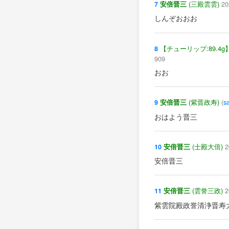
(三殿雲雲)
20
7
安倍晋三
しんぞおおお
【チューリップ:89.4g
8
909
おお
(紫晋政寿)
(
s
9
安倍晋三
おはよう晋三
(士殿大倍)
2
10
安倍晋三
安倍晋三
(雲誉三政)
2
11
安倍晋三
紫雲院殿政誉清浄晋寿