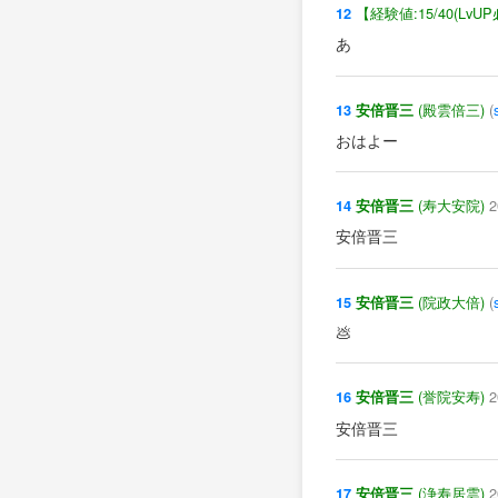
【経験値:15/40(LvU
12
あ
(殿雲倍三)
(
13
安倍晋三
おはよー
(寿大安院)
2
14
安倍晋三
安倍晋三
(院政大倍)
(
15
安倍晋三
💩
(誉院安寿)
2
16
安倍晋三
安倍晋三
(浄寿居雲)
2
17
安倍晋三