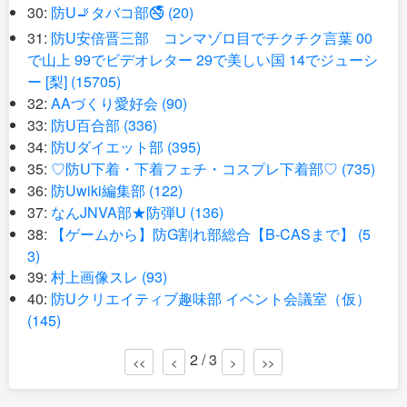
30:
防U🚬タバコ部🚭 (20)
31:
防U安倍晋三部 コンマゾロ目でチクチク言葉 00
で山上 99でビデオレター 29で美しい国 14でジューシ
ー [梨] (15705)
32:
AAづくり愛好会 (90)
33:
防U百合部 (336)
34:
防Uダイエット部 (395)
35:
♡防U下着・下着フェチ・コスプレ下着部♡ (735)
36:
防Uwiki編集部 (122)
37:
なんJNVA部★防弾U (136)
38:
【ゲームから】防G割れ部総合【B-CASまで】 (5
3)
39:
村上画像スレ (93)
40:
防Uクリエイティブ趣味部 イベント会議室（仮）
(145)
2 / 3
<<
<
>
>>