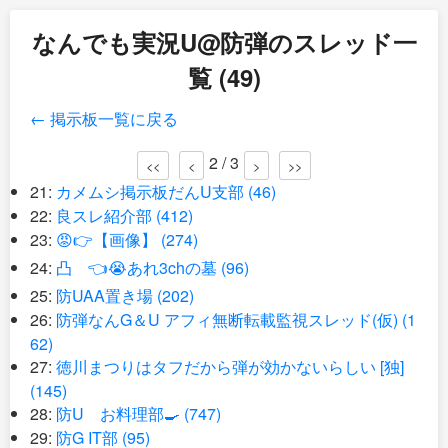
なんでも実況U@防弾のスレッド一
覧 (49)
← 掲示板一覧に戻る
2 / 3
<<
<
>
>>
21:
カメムシ掲示板だんU支部 (46)
22:
良スレ紹介部 (412)
23:
😡👉【画像】 (274)
24:
凸 👈😭あれ3chの墓 (96)
25:
防UAA置き場 (202)
26:
防弾なんG＆U アフィ無断転載監視スレッド(仮) (1
62)
27:
徳川まつりはタフだから弾が効かないらしい [独]
(145)
28:
防U お料理部🍳 (747)
29:
防G IT部 (95)