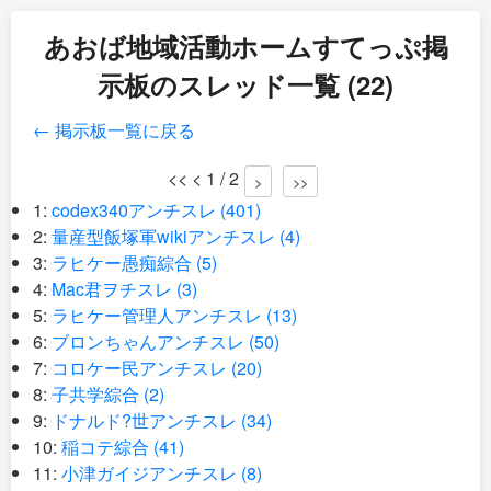
あおば地域活動ホームすてっぷ掲
示板のスレッド一覧 (22)
← 掲示板一覧に戻る
<< < 1 / 2
>
>>
1:
codex340アンチスレ (401)
2:
量産型飯塚軍wikiアンチスレ (4)
3:
ラヒケー愚痴綜合 (5)
4:
Mac君ヲチスレ (3)
5:
ラヒケー管理人アンチスレ (13)
6:
ブロンちゃんアンチスレ (50)
7:
コロケー民アンチスレ (20)
8:
子共学綜合 (2)
9:
ドナルド?世アンチスレ (34)
10:
稲コテ綜合 (41)
11:
小津ガイジアンチスレ (8)