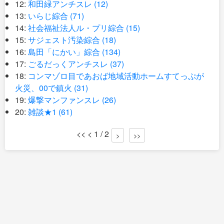
12:
和田緑アンチスレ (12)
13:
いらじ綜合 (71)
14:
社会福祉法人ル・プリ綜合 (15)
15:
サジェスト汚染綜合 (18)
16:
島田「にかい」綜合 (134)
17:
ごるだっくアンチスレ (37)
18:
コンマゾロ目であおば地域活動ホームすてっぷが
火災、00で鎮火 (31)
19:
爆撃マンファンスレ (26)
20:
雑談★1 (61)
<< < 1 / 2
>
>>