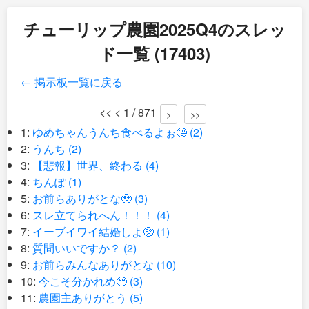
チューリップ農園2025Q4のスレッ
ド一覧 (17403)
← 掲示板一覧に戻る
<< < 1 / 871
>
>>
1:
ゆめちゃんうんち食べるよぉ🤥 (2)
2:
うんち (2)
3:
【悲報】世界、終わる (4)
4:
ちんぽ (1)
5:
お前らありがとな🥹 (3)
6:
スレ立てられへん！！！ (4)
7:
イーブイワイ結婚しよ🥺 (1)
8:
質問いいですか？ (2)
9:
お前らみんなありがとな (10)
10:
今こそ分かれめ🥹 (3)
11:
農園主ありがとう (5)