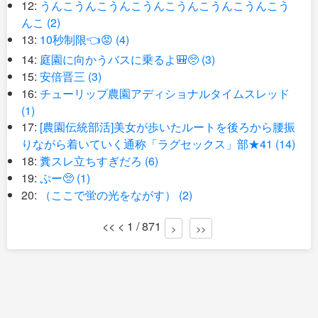
12:
うんこうんこうんこうんこうんこうんこうんこう
んこ (2)
13:
10秒制限👈😡 (4)
14:
庭園に向かうバスに乗るよ🎒🥺 (3)
15:
安倍晋三 (3)
16:
チューリップ農園アディショナルタイムスレッド
(1)
17:
[農園伝統部活]美女が歩いたルートを後ろから腰振
りながら着いていく通称「ラグセックス」部★41 (14)
18:
糞スレ立ちすぎだろ (6)
19:
ぷー🥺 (1)
20:
（ここで蛍の光をながす） (2)
<< < 1 / 871
>
>>