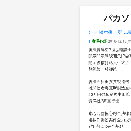
パカソ
←← 掲示板一覧に
2016/12/15(
1
唐澤心經
唐澤貴洋空?怪胎辯護
開示開示誤認開示IP破
開示後核打込人生終了
尊師第一尊師第一
唐澤五反田糞糞製造機
雄武信者毒瓦斯製造空
30万円強奪良肉中田氏
貴洋桃?舞臺行也
素心若雪恆心綜合法律
複數件訴訟案件全力投
?春時代弟失全基點