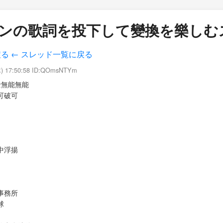
ンの歌詞を投下して變換を樂しむスレ
戻る
← スレッド一覧に戻る
木) 17:50:58 ID:QOmsNTYm
士無能無能
可破可
中浮揚
事務所
球