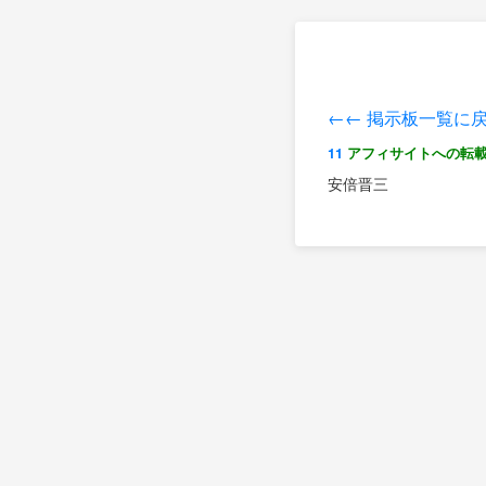
←← 掲示板一覧に
11
アフィサイトへの転
安倍晋三