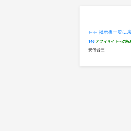
←← 掲示板一覧に
146
アフィサイトへの転
安倍晋三