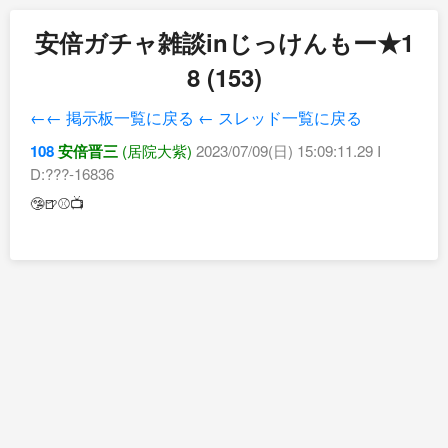
安倍ガチャ雑談inじっけんもー★1
8 (153)
←← 掲示板一覧に戻る
← スレッド一覧に戻る
108
安倍晋三
(居院大紫)
2023/07/09(日) 15:09:11.29 I
D:???-16836
🤥🍺⚾📺