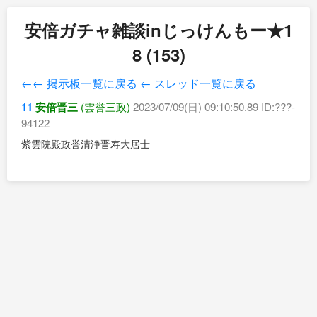
安倍ガチャ雑談inじっけんもー★1
8 (153)
←← 掲示板一覧に戻る
← スレッド一覧に戻る
11
安倍晋三
(雲誉三政)
2023/07/09(日) 09:10:50.89 ID:???-
94122
紫雲院殿政誉清浄晋寿大居士