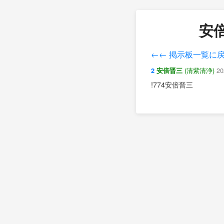
安倍
←← 掲示板一覧に
(清紫清浄)
20
2
安倍晋三
!774安倍晋三