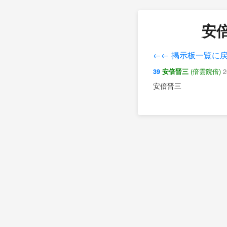
安倍
←← 掲示板一覧に
(倍雲院倍)
2
39
安倍晋三
安倍晋三