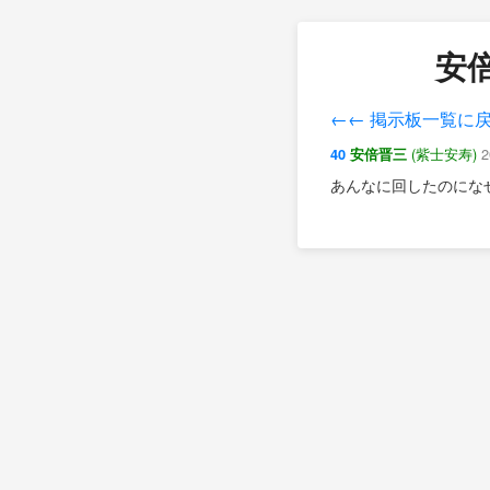
安倍
←← 掲示板一覧に
(紫士安寿)
2
40
安倍晋三
あんなに回したのにな