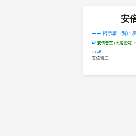
安倍
←← 掲示板一覧に
(大居雲紫)
2
47
安倍晋三
>>46
安倍晋三