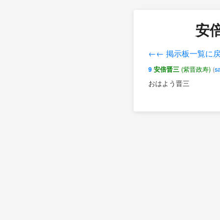
安倍
←← 掲示板一覧に
(紫晋政寿)
(
s
9
安倍晋三
おはよう晋三