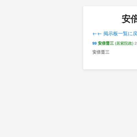
安倍
←← 掲示板一覧に
(居紫院政)
2
99
安倍晋三
安倍晋三