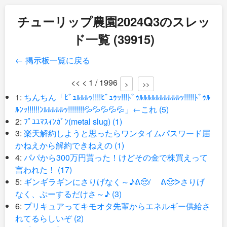
チューリップ農園2024Q3のスレッ
ド一覧 (39915)
← 掲示板一覧に戻る
<< < 1 / 1996
>
>>
1:
ちんちん「ﾋﾞｭﾙﾙﾙｯ!!!!ﾋﾞｭｩｯ!!!ﾄﾞｩﾙﾙﾙﾙﾙﾙﾙﾙﾙﾙｯ!!!!!ﾄﾞｩﾙ
ﾙﾝｯ!!!!!!ﾝﾙﾙﾙﾙﾙｯ!!!!!!!!💦💦💦💦💦」←これ (5)
2:
ﾌﾟﾕﾕﾏｽｨﾝｶﾞﾝ(metal slug) (1)
3:
楽天解約しようと思ったらワンタイムパスワード届
かねえから解約できねえの (1)
4:
パパから300万円貰った！けどその金で株買えって
言われた！ (17)
5:
ギンギラギンにさりげなく～♪ᕕ🥺/ ᕕ🥺ᕗさりげ
なく、ぷーするだけさ～♪ (3)
6:
プリキュアってキモオタ先輩からエネルギー供給さ
れてるらしいぞ (2)