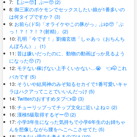
7:
【ぷー🥺】ぷー🥺 (2)
8:
御三家のポケモンでセックスしたい娘が1番多いの
は何タイプですか？ (3)
9:
お前ら(ドS)「オライケやこの豚がっ」ぷゆ🥺「ぷ
っ！？！？！？(射精)」 (2)
10:
孔明「今です！」劉備玄徳「しゃあっ（おちんち
んぼろん）」 (1)
11:
昔は嫌いだったのに、動物の動画ばっか見るよう
になった🥺 (7)
12:
モテない稼げない上手くいかない…😭 👈🤭これ
バカです (5)
13:
そういや結局神のみぞ知るセカイで1番可愛いキャ
ラはハクアってことでいいんだっけ (5)
14:
Twitterのおすすめタブ👈😡 (3)
15:
チューリップってチップ文化に近いよね☺️ (2)
16:
漢検5級取得するぞー🥺 (2)
17:
小学3年生になった気持ちで小学6年生のお姉ちゃ
んを想像しながら腰をへこへこさせてた (5)
18:
できない理由を考えるのでは (10)